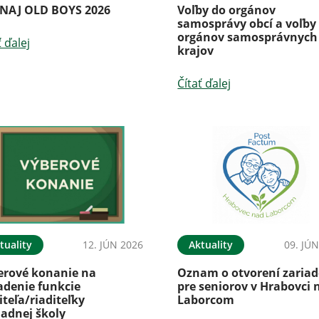
NAJ OLD BOYS 2026
Voľby do orgánov
samosprávy obcí a voľby
orgánov samosprávnych
ť ďalej
krajov
Čítať ďalej
tuality
12. JÚN 2026
Aktuality
09. JÚ
erové konanie na
Oznam o otvorení zariad
adenie funkcie
pre seniorov v Hrabovci 
iteľa/riaditeľky
Laborcom
ladnej školy