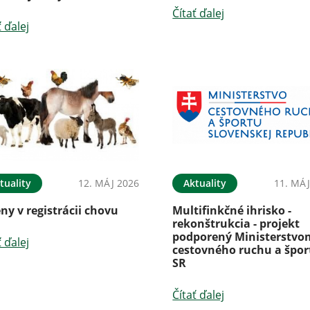
Čítať ďalej
ť ďalej
tuality
12. MÁJ 2026
Aktuality
11. MÁJ
y v registrácii chovu
Multifinkčné ihrisko -
rekonštrukcia - projekt
podporený Ministerstvo
ť ďalej
cestovného ruchu a špor
SR
Čítať ďalej