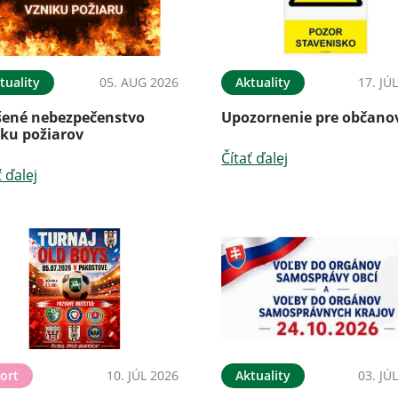
tuality
05. AUG 2026
Aktuality
17. JÚ
šené nebezpečenstvo
Upozornenie pre občano
iku požiarov
Čítať ďalej
ť ďalej
ort
10. JÚL 2026
Aktuality
03. JÚ