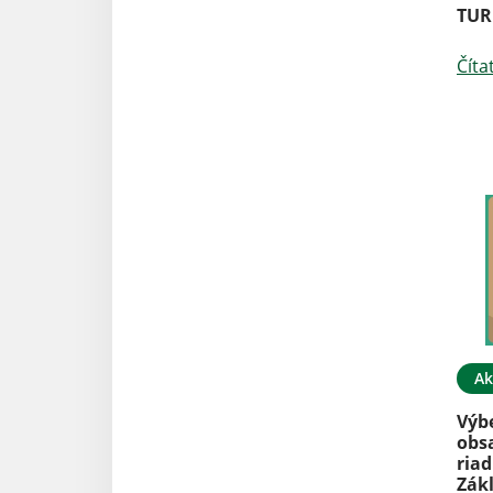
TUR
Číta
Ak
Výb
obs
riad
Zák