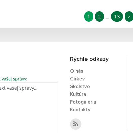
1
2
13
>
...
Rýchle odkazy
O nás
t vašej správy:
Cirkev
Školstvo
Kultúra
Fotogaléria
Kontakty