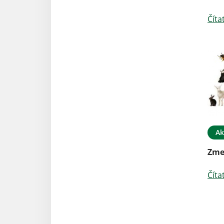
Číta
Ak
Zmen
Číta