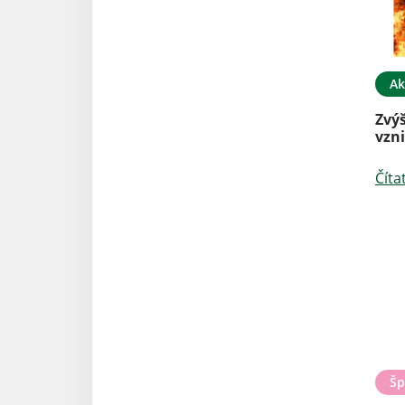
Ak
Zvý
vzn
Číta
Šp