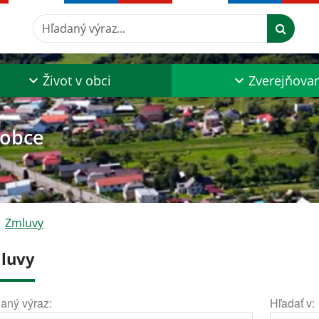
Hľadaný výraz...
Život v obci
Zverejňova
 obce
Zmluvy
luvy
aný výraz:
Hľadať v: