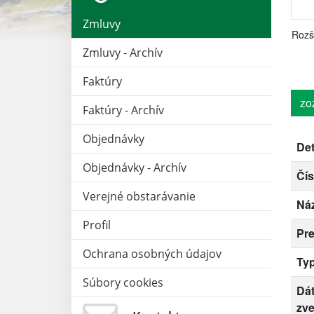
Zmluvy
Rozš
Zmluvy - Archív
Faktúry
zo
Faktúry - Archív
Objednávky
Det
Objednávky - Archív
Čís
Verejné obstarávanie
Ná
Profil
Pr
Ochrana osobných údajov
Ty
Súbory cookies
Dá
zve