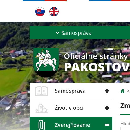
Samospráva
Oficiálne stránky
PAKOSTOV
Samospráva
Zm
Život v obci
Hľad
Zverejňovanie