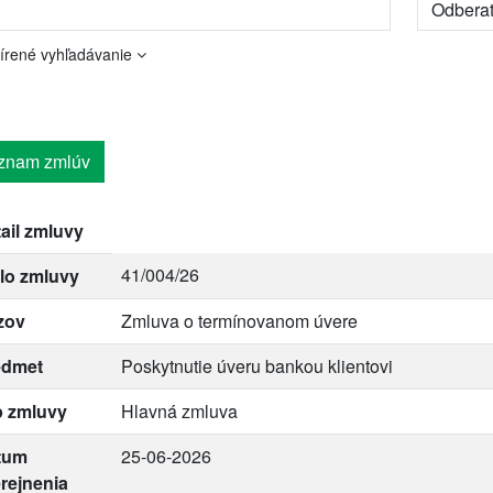
írené vyhľadávanie
znam zmlúv
ail zmluvy
41/004/26
lo zmluvy
zov
Zmluva o termínovanom úvere
edmet
Poskytnutie úveru bankou klientovi
p zmluvy
Hlavná zmluva
tum
25-06-2026
rejnenia