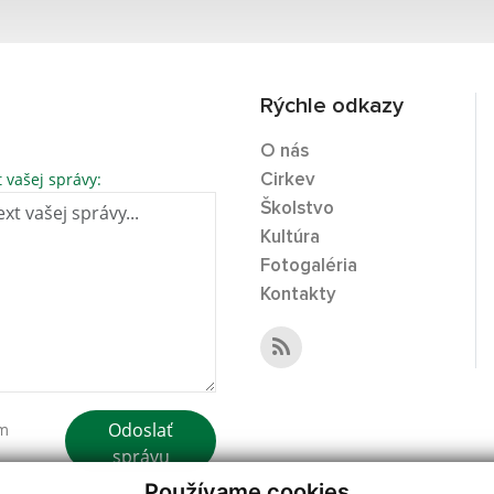
Rýchle odkazy
O nás
t vašej správy:
Cirkev
Školstvo
Kultúra
Fotogaléria
Kontakty
Odoslať
ím
správu
Používame cookies