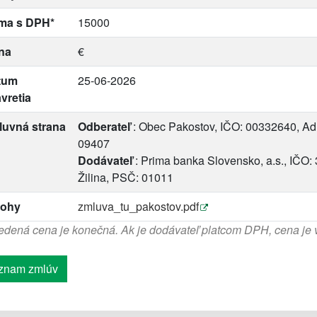
ma s DPH*
15000
na
€
tum
25-06-2026
vretia
luvná strana
Odberateľ
: Obec Pakostov, IČO: 00332640, Ad
09407
Dodávateľ
: Prima banka Slovensko, a.s., IČO
Žilina, PSČ: 01011
lohy
zmluva_tu_pakostov.pdf
dená cena je konečná. Ak je dodávateľ platcom DPH, cena je
znam zmlúv