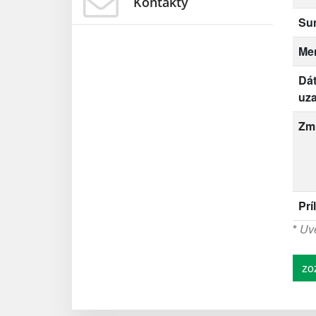
Kontakty
Su
Me
Dá
uza
Zm
Prí
*
Uve
zo