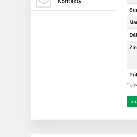
Kontakty
Su
Me
Dát
Zm
Prí
*
Uve
zo