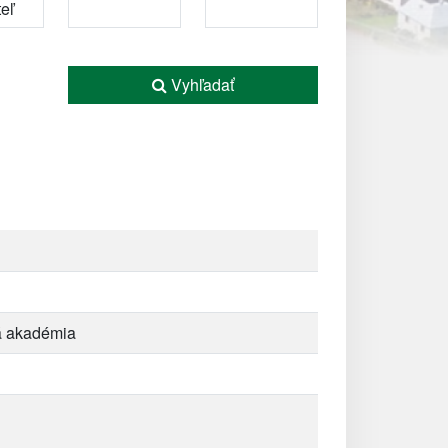
Vyhľadať
ná akadémia