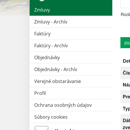
Zmluvy
Rozš
Zmluvy - Archív
Faktúry
zo
Faktúry - Archív
Objednávky
Det
Objednávky - Archív
Čís
Verejné obstarávanie
Ná
Profil
Pr
Ochrana osobných údajov
Ty
Súbory cookies
Dá
zve