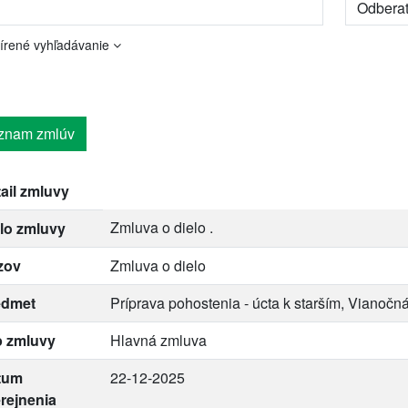
írené vyhľadávanie
znam zmlúv
ail zmluvy
Zmluva o dielo .
lo zmluvy
zov
Zmluva o dielo
edmet
Príprava pohostenia - úcta k starším, Vianoč
p zmluvy
Hlavná zmluva
tum
22-12-2025
rejnenia