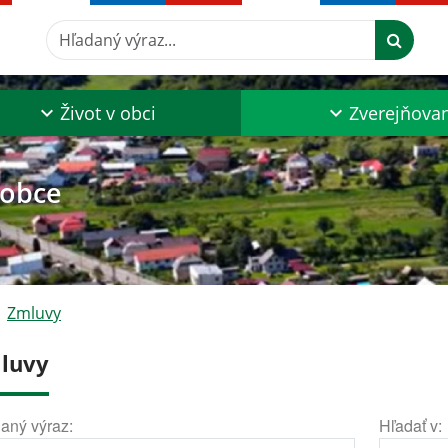
Hľadaný výraz...
Život v obci
Zverejňova
 obce
Zmluvy
luvy
aný výraz:
Hľadať v: