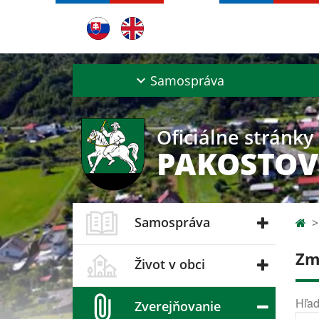
Samospráva
Oficiálne stránky
PAKOSTOV
Samospráva
Zm
Život v obci
Hľad
Zverejňovanie