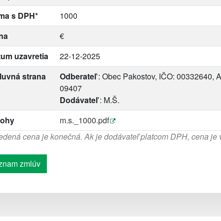
ma s DPH*
1000
na
€
um uzavretia
22-12-2025
luvná strana
Odberateľ
: Obec Pakostov, IČO: 00332640, A
09407
Dodávateľ
: M.Š.
lohy
m.s._1000.pdf
dená cena je konečná. Ak je dodávateľ platcom DPH, cena je
znam zmlúv